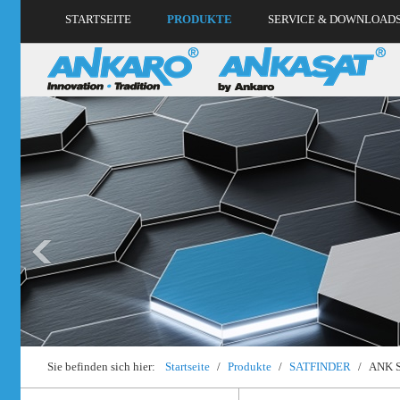
STARTSEITE
PRODUKTE
SERVICE & DOWNLOAD
Sie befinden sich hier:
Startseite
/
Produkte
/
SATFINDER
/
ANK S