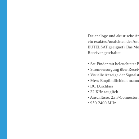
Die analoge und akustische A
ein exaktes Ausrichten der A
EUTELSAT geeignet). Das Mes
Receiver geschaltet.
• Sat-Finder mit beleuchteter 
• Stromversorgung über Recei
• Visuelle Anzeige der Signals
• Mess-Empfindlichkeit manue
• DC Durchlass
• 22 KHz-tauglich
• Anschlüsse: 2x F-Connector 
• 950-2400 MHz