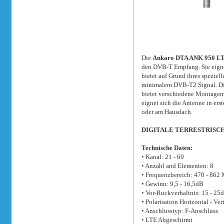
Die
Ankaro DTA ANK 950 L
den DVB-T Empfang. Sie eigne
bietet auf Grund ihres spezie
minimalem DVB-T2 Signal. Die 
bietet verschiedene Montagem
eignet sich die Antenne in ers
oder am Hausdach.
DIGITALE TERRESTRISC
Technische Daten:
• Kanal: 21 - 69
• Anzahl and Elementen: 8
• Frequenzbereich: 470 - 862
• Gewinn: 9,5 - 16,5dB
• Vor-Ruckverhaltnis: 15 - 25
• Polarisation Horizontal - Ve
• Anschlusstyp: F-Anschluss
• LTE Abgeschirmt