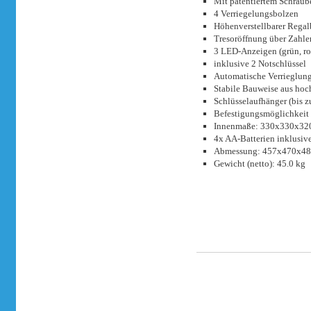
Mit patentiertem Schrau
4 Verriegelungsbolzen
Höhenverstellbarer Regal
Tresoröffnung über Zahle
3 LED-Anzeigen (grün, ro
inklusive 2 Notschlüssel
Automatische Verrieglung
Stabile Bauweise aus hoc
Schlüsselaufhänger (bis z
Befestigungsmöglichkeit
Innenmaße: 330x330x3
4x AA-Batterien inklusiv
Abmessung: 457x470x4
Gewicht (netto): 45.0 kg