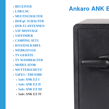
Ankaro ANK 
RECEIVER
LNB/LNC
MULTISCHALTER
DiSEqC SCHALTER
DVB-T2 ANTENNEN
SAT MONTAGE
SATFINDER
CAMPING SETS
KOAXIALKABEL
WERKZEUGE
TV GERÄTE
TV WANDHALTER
MODULATOR
WETTERSCHUTZ
SAFES / TRESORE
Safe: ANK EZ I
Safe: ANK EZ II
Safe: ANK EZ III
Safe: ANK EZ IV