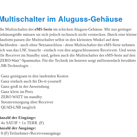
Multischalter im Aluguss-Gehäuse
Die Multischalter der
eMS-Serie
im schicken Aluguss-Gehäuse. Mit nur geringer
Gehäusegröße müssen sie sich jedoch technisch nicht verstecken. Durch eine kleine
Bauform passen die Multischalter selbst in den kleinsten Winkel auf dem
Dachboden - auch ohne Netzanschluss - denn Multischalter der eMS-Serie nehmen
sich was das LNC braucht - einfach von den angeschlossenen Receivern. Und wenn
alle Receiver im Standby sind, gehen auch die Multischalter der eMS-Serie auf den
"ZERO-Watt"-Sparmodus. Für die Technik im Inneren sorgt millionenfach bewährte
LNB-Technologie. .
• Ganz genügsam in den laufenden Kosten
• Ganz einfach auch für Do-it-yourself
• Ganz groß in der Anwendung
• Ganz klein im Preis
• ZERO WATT im standby
• Stromversorgung über Receiver
• QUAD-LNB tauglich
Anzahl der Eingänge:
• 4x SAT/IF + 1x TERR. (F)
Anzahl der Ausgänge:
• 8 (F) Teilnehmer-/Receiverausgänge