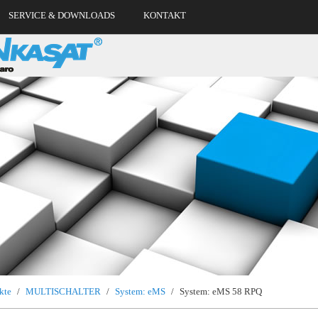
SERVICE & DOWNLOADS
KONTAKT
kte
/
MULTISCHALTER
/
System: eMS
/
System: eMS 58 RPQ