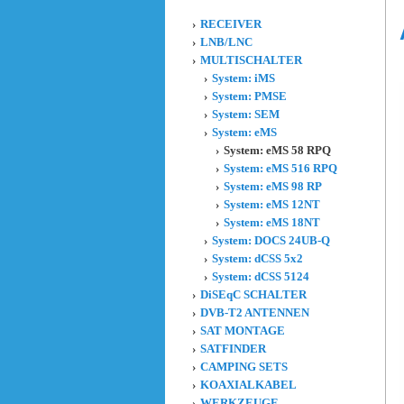
RECEIVER
LNB/LNC
MULTISCHALTER
System: iMS
System: PMSE
System: SEM
System: eMS
System: eMS 58 RPQ
System: eMS 516 RPQ
System: eMS 98 RP
System: eMS 12NT
System: eMS 18NT
System: DOCS 24UB-Q
System: dCSS 5x2
System: dCSS 5124
DiSEqC SCHALTER
DVB-T2 ANTENNEN
SAT MONTAGE
SATFINDER
CAMPING SETS
KOAXIALKABEL
WERKZEUGE