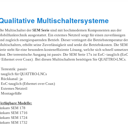
Qualitative Multischaltersysteme
Die Multischalter der
SEM Serie
sind mit hochmodernen Komponenten aus der
Mobilfunktechnik ausgestattet. Ein externes Netzteil sorgt für einen zuverlässigen
und zugleich energiesparenden Betrieb. Dieser verringert die Betriebstemperatur de
Multischalters, erhöht seine Zuverlässigkeit und senkt die Betriebskosten. Die SEM
Serie steht für eine besonders kosteneffiziente Lösung, welche sich schnell umsetze
lässt. Der terrestrische Ausgang ist passiv. Die SEM Serie 17x ist EoC- tauglich (Eo
= Ethernet over Coax) . Bei diesen Multischaltern benötigen Sie QUATTRO-LNCs.
 Terrestrik: passiv
• tauglich für QUATTRO-LNCs
• Rückkanal: ja
• EoC-tauglich (Ethernet over Coax)
• Externes Netzteil
• Montagefüße
Verfügbare Modelle:
Ankaro SEM 178
Ankaro SEM 1716
Ankaro SEM 1724
Ankaro SEM 1732