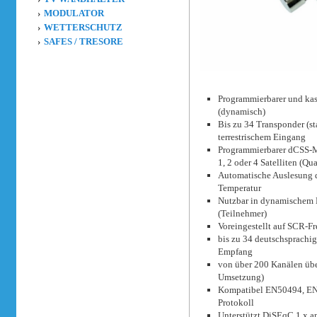
MODULATOR
WETTERSCHUTZ
SAFES / TRESORE
Programmierbarer und kas
(dynamisch)
Bis zu 34 Transponder (s
terrestrischem Eingang
Programmierbarer dCSS-Mu
1, 2 oder 4 Satelliten (
Automatische Auslesung d
Temperatur
Nutzbar in dynamischem 
(Teilnehmer)
Voreingestellt auf SCR-F
bis zu 34 deutschsprach
Empfang
von über 200 Kanälen übe
Umsetzung)
Kompatibel EN50494, EN
Protokoll
Unterstützt DiSEqC 1.x 