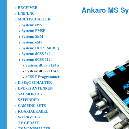
Ankaro MS Sy
RECEIVER
LNB/LNC
MULTISCHALTER
System: iMS
System: PMSE
System: SEM
System: eMS
System: DOCS 24UB-Q
System: dCSS 5x2
System: dCSS 5124
System: dCSS 5124G
System: dCSS 5124E
dCSS-P Programmer
DiSEqC SCHALTER
DVB-T2 ANTENNEN
SAT MONTAGE
SATFINDER
CAMPING SETS
KOAXIALKABEL
WERKZEUGE
TV GERÄTE
TV WANDHALTER