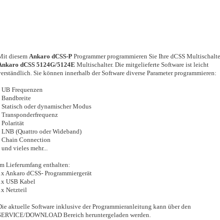
Mit diesem
Ankaro dCSS-P
Programmer programmieren Sie Ihre dCSS Multischalte
Ankaro dCSS 5124G/5124E
Multischalter. Die mitgelieferte Software ist leicht
verständlich. Sie können innerhalb der Software diverse Parameter programmieren:
• UB Frequenzen
• Bandbreite
• Statisch oder dynamischer Modus
• Transponderfrequenz
 Polarität
• LNB (Quattro oder Wideband)
• Chain Connection
• und vieles mehr...
Im Lieferumfang enthalten:
1x Ankaro dCSS- Programmiergerät
1x USB Kabel
1x Netzteil
Die aktuelle Software inklusive der Programmieranleitung kann über den
SERVICE/DOWNLOAD Bereich heruntergeladen werden.