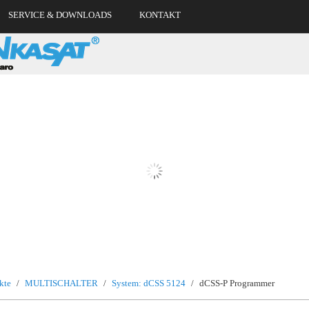
SERVICE & DOWNLOADS
KONTAKT
kte
/
MULTISCHALTER
/
System: dCSS 5124
/
dCSS-P Programmer