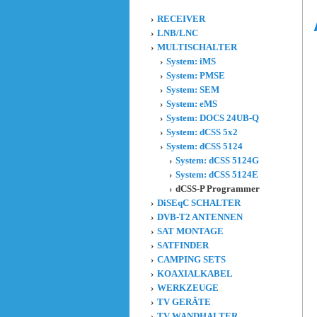
RECEIVER
LNB/LNC
MULTISCHALTER
System: iMS
System: PMSE
System: SEM
System: eMS
System: DOCS 24UB-Q
System: dCSS 5x2
System: dCSS 5124
System: dCSS 5124G
System: dCSS 5124E
dCSS-P Programmer
DiSEqC SCHALTER
DVB-T2 ANTENNEN
SAT MONTAGE
SATFINDER
CAMPING SETS
KOAXIALKABEL
WERKZEUGE
TV GERÄTE
TV WANDHALTER